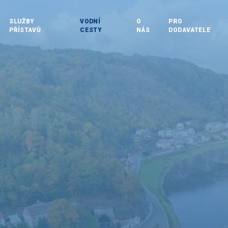
SLUŽBY
VODNÍ
O
PRO
PŘÍSTAVŮ
CESTY
NÁS
DODAVATELE