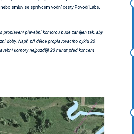
d nebo smluv se správcem vodní cesty Povodí Labe,
us proplavení plavební komorou bude zahájen tak, aby
ní doby. Např. při délce proplavovacího cyklu 20
lavební komory nejpozději 20 minut před koncem