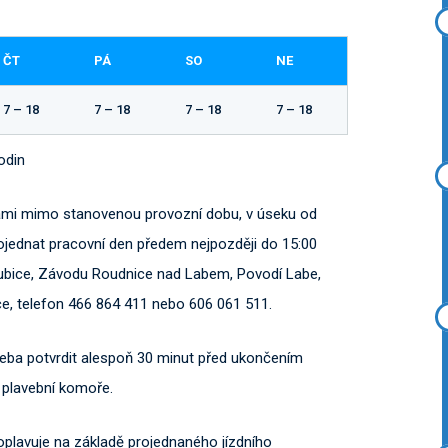
ČT
PÁ
SO
NE
7 – 18
7 – 18
7 – 18
7 – 18
odin
ami mimo stanovenou provozní dobu, v úseku od
ojednat pracovní den předem nejpozději do 15:00
bice, Závodu Roudnice nad Labem, Povodí Labe,
ce, telefon 466 864 411 nebo 606 061 511.
třeba potvrdit alespoň 30 minut před ukončením
 plavební komoře.
plavuje na základě projednaného jízdního