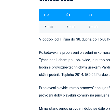
PO
ÚT
ST
7 – 18
7 – 18
7 – 18
V období od 1. října do 30. dubna do 15:00 h
Požadavek na proplavení plavebními komor
Týnce nad Labem po Lobkovice, je nutno pr
hodin s provozně-technickým úsekem Pardu
státní podnik, Teplého 2014, 530 02 Pardubi
Proplavení plavidel mimo pracovní dobu je 
provozní doby plavební komory na příslušné
Mimo stanovenou provozní dobu se dále pro