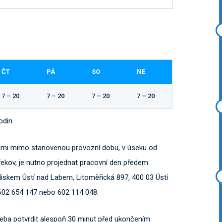
ČT
PÁ
SO
NE
7 – 20
7 – 20
7 – 20
7 – 20
odin
ami mimo stanovenou provozní dobu, v úseku od
kov, je nutno projednat pracovní den předem
diskem Ústí nad Labem, Litoměřická 897, 400 03 Ústí
602 654 147 nebo 602 114 048.
třeba potvrdit alespoň 30 minut před ukončením