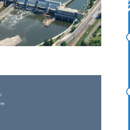
m
0 m