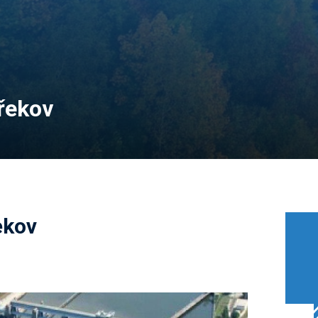
řekov
ekov