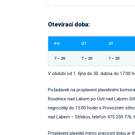
Otevírací doba:
PO
ÚT
ST
7 – 20
7 – 20
7 – 20
V období od 1. října do 30. dubna do 17:00 h
Požadavek na proplavení plavebními komor
Roudnice nad Labem po Ústí nad Labem-Stře
nejpozději do 15:00 hodin s Provozním stře
nad Labem – Střekov, telefon 475 259 776, 
Proplavení plavidel mimo pracovní dobu je 