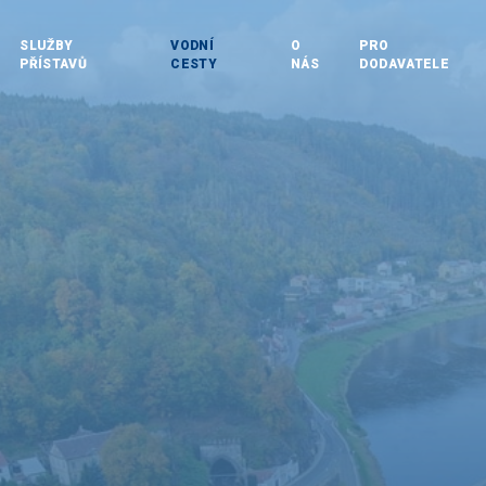
SLUŽBY
VODNÍ
O
PRO
PŘÍSTAVŮ
CESTY
NÁS
DODAVATELE