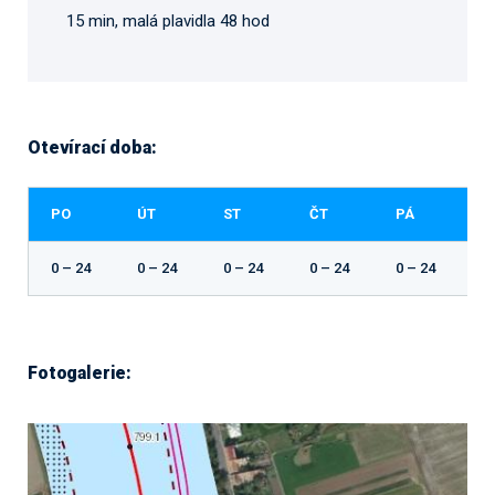
15 min, malá plavidla 48 hod
Otevírací doba:
PO
ÚT
ST
ČT
PÁ
S
0 – 24
0 – 24
0 – 24
0 – 24
0 – 24
0 
Fotogalerie: