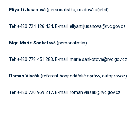
Eliyarti Jusanová
(personalistka, mzdová účetní)
Tel: +420 724 126 434, E-mail:
eliyarti.jusanova@rvc.gov.cz
Mgr. Marie Sankotová
(personalistka)
Tel: +420 778 451 283, E-mail:
marie.sankotova@rvc.gov.cz
Roman Vlasák
(referent hospodářské správy, autoprovoz)
Tel: +420 720 969 217, E-mail:
roman.vlasak@rvc.gov.cz