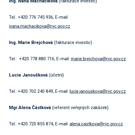
Ing. Ivana Macháčiková
(fakturace investic)
Tel.: +420 776 745 936, E-mail:
ivana.machacikova@rvc.gov.cz
Ing. Marie Brejchová
(fakturace investic)
Tel.: +420 778 880 716, E-mail:
marie.brejchova@rvc.gov.cz
Lucie Janoušková
(účetní)
Tel.: +420 702 240 849, E-mail:
lucie.janouskova@rvc.gov.cz
Mgr.Alena Částková
(referent veřejných zakázek)
Tel.: +420 720 855 874, E-mail:
alena.castkova@rvc.gov.cz