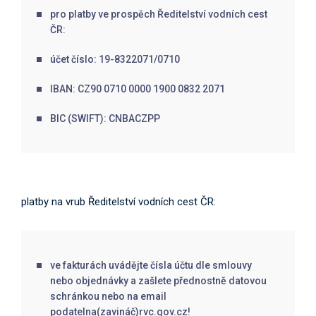
pro platby ve prospěch Ředitelství vodních cest
ČR:
účet číslo: 19-8322071/0710
IBAN: CZ90 0710 0000 1900 0832 2071
BIC (SWIFT): CNBACZPP
platby na vrub Ředitelství vodních cest ČR:
ve fakturách uvádějte čísla účtu dle smlouvy
nebo objednávky a zašlete přednostně datovou
schránkou nebo na email
podatelna(zavináč)rvc.gov.cz!