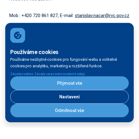
Mob.: +420 720 861 827, E-mail:
stanislav.nacar@rvc.gov.cz
Používáme cookies
Používáme nezbytné cookies pro fungování webu a volitelné
cookies pro analytiku, marketing a rozšířené funkce.
·
Zásady cookies
Zásady zpracování osobních údajů
Oddělení RIS a ICT (ORI)
Přijmout vše
Nastavení
Bc. Václav Straka
(vedoucí oddělení RIS a ICT (ORI))
Odmítnout vše
Mob.: +420 778 880 717, E-mail:
vaclav.straka@rvc.gov.cz
Bc. Nikola Šebek
(referent projektu RIS)