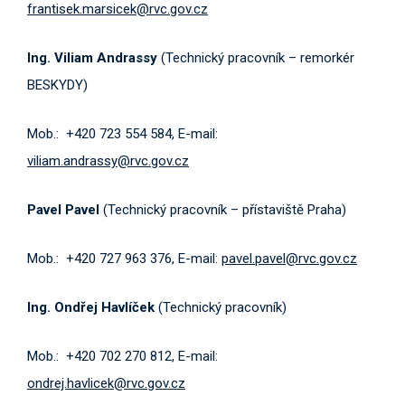
frantisek.marsicek@rvc.gov.cz
Ing. Viliam Andrassy
(Technický pracovník – remorkér
BESKYDY)
Mob.: +420 723 554 584, E-mail:
viliam.andrassy@rvc.gov.cz
Pavel Pavel
(Technický pracovník – přístaviště Praha)
Mob.: +420 727 963 376, E-mail:
pavel.pavel@rvc.gov.cz
Ing. Ondřej Havlíček
(Technický pracovník)
Mob.: +420 702 270 812, E-mail:
ondrej.havlicek@rvc.gov.cz