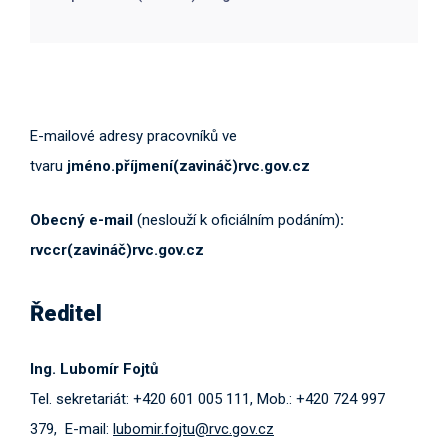
E-mailové adresy pracovníků ve
tvaru
jméno.příjmení(zavináč)rvc.gov.cz
Obecný e-mail
(neslouží k oficiálním podáním)
:
rvccr(zavináč)rvc.gov.cz
Ředitel
Ing. Lubomír Fojtů
Tel. sekretariát: +420 601 005 111, Mob.: +420 724 997
379, E-mail:
lubomir.fojtu@rvc.gov.cz