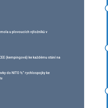
 mola u plovoucích výložníků v
cí CEE (kempingová) ke každému stání na
uvky do NITO ½“ rychlospojky ke
tu