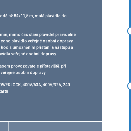
lodě až 84x11,5 m, malá plavidla do
min, mimo čas stání plavidel pravidelné
 jedno plavidlo veřejné osobní dopravy
 hod s umožněním přistání a nástupu a
lavidla veřejné osobní dopravy.
sem provozovatele přístaviště, při
 veřejné osobní dopravy
 POWERLOCK, 400V/63A, 400V/32A, 240
kartu