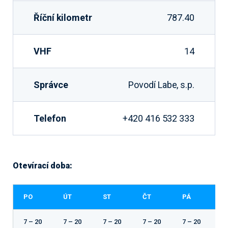
Říční kilometr
787.40
VHF
14
Správce
Povodí Labe, s.p.
Telefon
+420 416 532 333
Otevírací doba:
PO
ÚT
ST
ČT
PÁ
S
7 – 20
7 – 20
7 – 20
7 – 20
7 – 20
7 