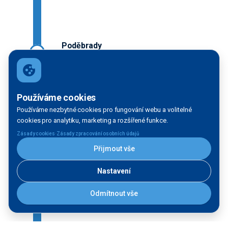
Poděbrady
Plavební komora
Používáme cookies
Používáme nezbytné cookies pro fungování webu a volitelné
Velký Osek
cookies pro analytiku, marketing a rozšířené funkce.
Plavební komora
·
Zásady cookies
Zásady zpracování osobních údajů
Přijmout vše
Nastavení
Klavary
Plavební komora
Odmítnout vše