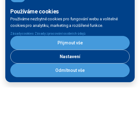
Provozujeme
Používáme cookies
Používáme nezbytné cookies pro fungování webu a volitelné
Stavíme
cookies pro analytiku, marketing a rozšířené funkce.
·
Zásady cookies
Zásady zpracování osobních údajů
STAV:
Přijmout vše
Dokončená stavba
Nastavení
V přípravě
V realizaci
Odmítnout vše
Další filtrace
DRUH STAVBY:
Liniová
Čekací
Informační
stavba -
Výsledek vyhledávání:
stání
služba
více
objektů
Celkem zobrazeno 9 staveb