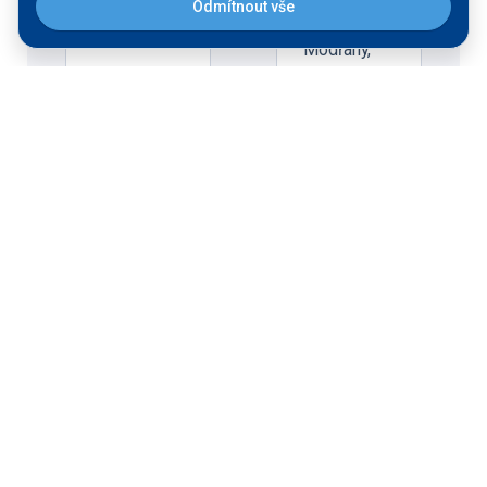
Daňkova
cest ČR
Odmítnout vše
3333/5,
Modřany,
14300
Praha 4
Financování
Státní fond dopravní
20,9 mil. Kč bez
infrastruktury
DPH
Účel projektu