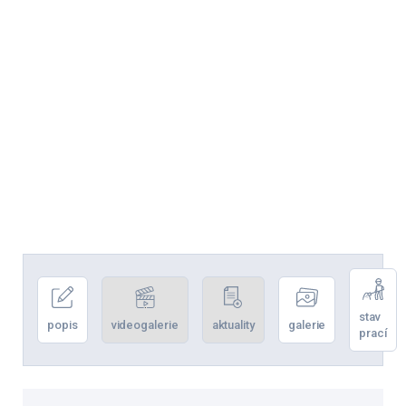
stav
popis
videogalerie
aktuality
galerie
prací