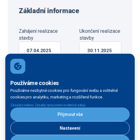
Základní informace
Zahájení realizace
Ukončení realizace
stavby
stavby
07.04.2025
30.11.2025
Zhotovitel
MSO servis spol. s r.o.
Používáme cookies
Svatoborská 591/87, 69701 Kyjov
Používáme nezbytné cookies pro fungování webu a volitelné
cookies pro analytiku, marketing a rozšířené funkce.
·
Zásady cookies
Zásady zpracování osobních údajů
Správce a
Projektant
provozovatel
Přijmout vše
Tomek
architekti
Ředitelství
Nastavení
s.r.o.
vodních