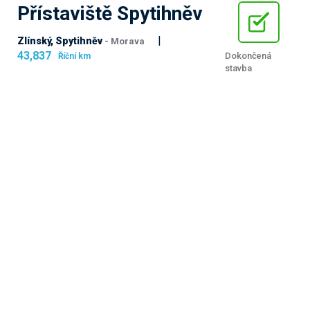
Přístaviště Spytihněv
|
Zlínský, Spytihněv
- Morava
43,837
Dokončená
Říční km
stavba