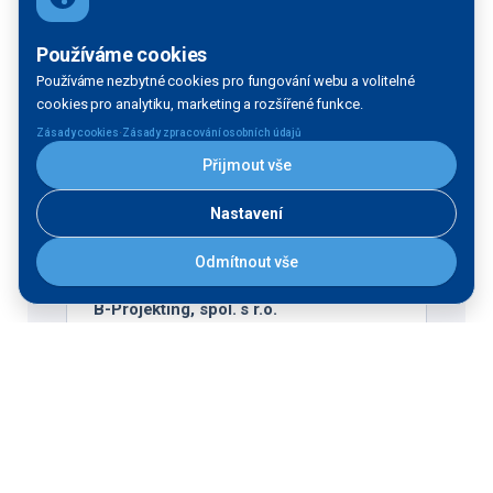
a dopravní
vodních
stavby
cest ČR
Používáme cookies
stavby
Olomouc
Používáme nezbytné cookies pro fungování webu a volitelné
a.s.
cookies pro analytiku, marketing a rozšířené funkce.
Albertova
·
Zásady cookies
Zásady zpracování osobních údajů
21, Nová
Přijmout vše
Ulice, 779
00 Olomouc
Nastavení
Odmítnout vše
Projektant
B-Projekting, spol. s r.o.
tř. T. Bati 299, 764 22 Zlín-Louky
Financování