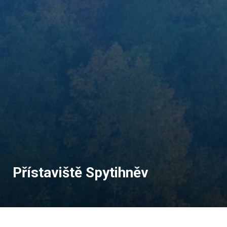
Přístaviště Spytihněv