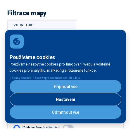
Filtrace mapy
VODNÍ TOK:
Vltava
Labe
Používáme cookies
Morava
Používáme nezbytné cookies pro fungování webu a volitelné
cookies pro analytiku, marketing a rozšířené funkce.
·
FÁZE:
Zásady cookies
Zásady zpracování osobních údajů
Přijmout vše
Provozujeme
Nastavení
Stavíme
Odmítnout vše
STAV:
Dokončená stavba