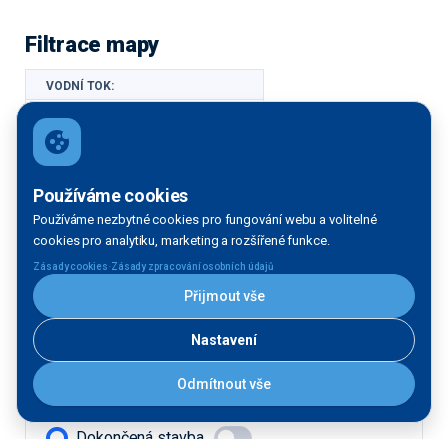
Filtrace mapy
VODNÍ TOK:
Vltava
Labe
Používáme cookies
Morava
Používáme nezbytné cookies pro fungování webu a volitelné
cookies pro analytiku, marketing a rozšířené funkce.
·
FÁZE:
Zásady cookies
Zásady zpracování osobních údajů
Přijmout vše
Provozujeme
Nastavení
Stavíme
Odmítnout vše
STAV:
Dokončená stavba