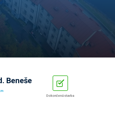
Ed. Beneše
 km
Dokončená stavba