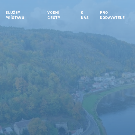
SLUŽBY
VODNÍ
O
PRO
PŘÍSTAVŮ
CESTY
NÁS
DODAVATELE