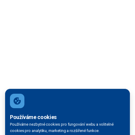
Filtrace mapy
Používáme cookies
Používáme nezbytné cookies pro fungování webu a volitelné
VODNÍ TOK:
cookies pro analytiku, marketing a rozšířené funkce.