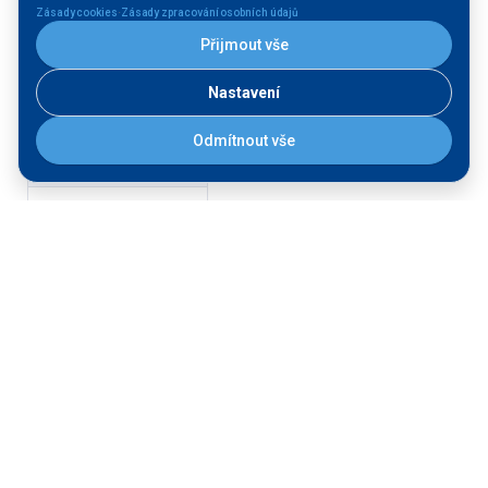
·
Vltava
Zásady cookies
Zásady zpracování osobních údajů
Přijmout vše
Labe
Nastavení
Morava
Odmítnout vše
FÁZE:
Provozujeme
Stavíme
STAV:
Dokončená stavba
V přípravě
V realizaci
Další filtrace