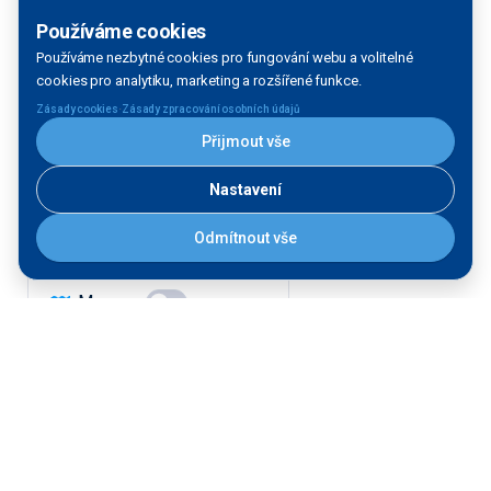
Používáme cookies
Používáme nezbytné cookies pro fungování webu a volitelné
cookies pro analytiku, marketing a rozšířené funkce.
Filtrace mapy
·
Zásady cookies
Zásady zpracování osobních údajů
Přijmout vše
VODNÍ TOK:
Nastavení
Vltava
Odmítnout vše
Labe
Morava
FÁZE:
Provozujeme
Stavíme