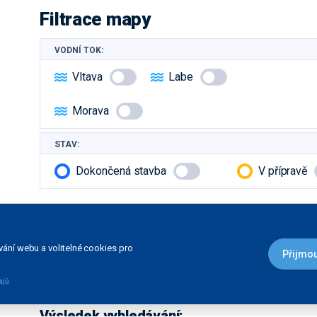
Filtrace mapy
VODNÍ TOK:
Vltava
Labe
Morava
STAV:
Dokončená stavba
V přípravě
Další filtrace
ání webu a volitelné cookies pro
Přijmou
DRUH STAVBY:
ajů
Čekací stání
Informační služba
Výsledek vyhledávání: