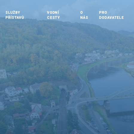
SLUŽBY
VODNÍ
O
PRO
PŘÍSTAVŮ
CESTY
NÁS
DODAVATELE