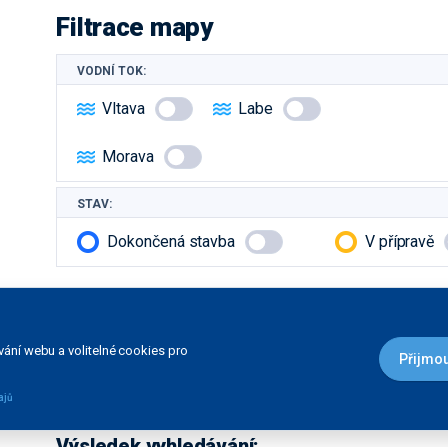
Filtrace mapy
VODNÍ TOK:
Vltava
Labe
Morava
STAV:
Dokončená stavba
V přípravě
Další filtrace
ání webu a volitelné cookies pro
Přijmou
DRUH STAVBY:
ajů
Čekací stání
Informační služba
Výsledek vyhledávání: