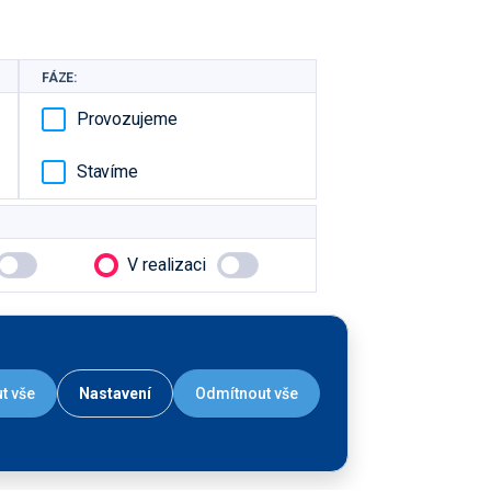
FÁZE:
Provozujeme
Stavíme
V realizaci
t vše
Nastavení
Odmítnout vše
Liniová stavba - více
objektů