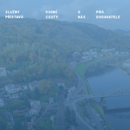
SLUŽBY
VODNÍ
O
PRO
PŘÍSTAVŮ
CESTY
NÁS
DODAVATELE