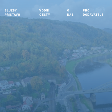
SLUŽBY
VODNÍ
O
PRO
PŘÍSTAVŮ
CESTY
NÁS
DODAVATELE