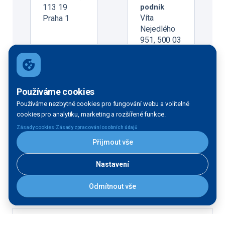
113 19
podnik
Víta
Praha 1
Nejedlého
951, 500 03
Hradec
Králové
Používáme cookies
Projektant
Používáme nezbytné cookies pro fungování webu a volitelné
Povodí Labe, státní podnik
cookies pro analytiku, marketing a rozšířené funkce.
Víta Nejedlého 951, 500 03 Hradec
·
Zásady cookies
Zásady zpracování osobních údajů
Králové
Přijmout vše
Nastavení
Odmítnout vše
Financování
EU - Operační program
41,905