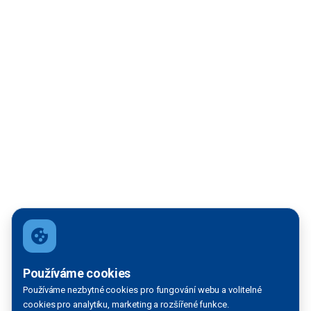
Filtrace mapy
Používáme cookies
Používáme nezbytné cookies pro fungování webu a volitelné
VODNÍ TOK:
cookies pro analytiku, marketing a rozšířené funkce.