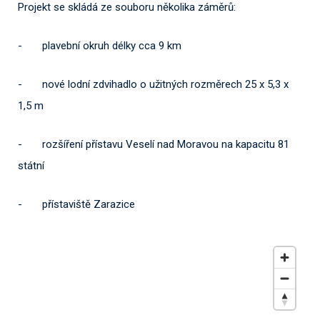
Projekt se skládá ze souboru několika záměrů:
- plavební okruh délky cca 9 km
- nové lodní zdvihadlo o užitných rozměrech 25 x 5,3 x
1,5 m
- rozšíření přístavu Veselí nad Moravou na kapacitu 81
státní
- přístaviště Zarazice