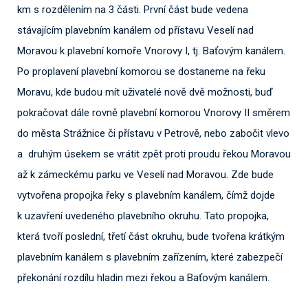
km s rozdělením na 3 části. První část bude vedena
stávajícím plavebním kanálem od přístavu Veselí nad
Moravou k plavební komoře Vnorovy I, tj. Baťovým kanálem.
Po proplavení plavební komorou se dostaneme na řeku
Moravu, kde budou mít uživatelé nově dvě možnosti, buď
pokračovat dále rovně plavební komorou Vnorovy II směrem
do města Strážnice či přístavu v Petrově, nebo zabočit vlevo
a druhým úsekem se vrátit zpět proti proudu řekou Moravou
až k zámeckému parku ve Veselí nad Moravou. Zde bude
vytvořena propojka řeky s plavebním kanálem, čímž dojde
k uzavření uvedeného plavebního okruhu. Tato propojka,
která tvoří poslední, třetí část okruhu, bude tvořena krátkým
plavebním kanálem s plavebním zařízením, které zabezpečí
překonání rozdílu hladin mezi řekou a Baťovým kanálem.