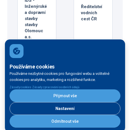
IDS -
Inženýrské
Ředitelství
a dopravní
vodních
stavby
cest ČR
stavby
Olomouc
a.s.
Albertova
21, Nová
Ulice, 779
00 Olomouc
Používáme cookies
Používáme nezbytné cookies pro fungování webu a volitelné
Projektant
cookies pro analytiku, marketing a rozšířené funkce.
·
Zásady cookies
Zásady zpracování osobních údajů
AQUATIS a.s.
Přijmout vše
Nastavení
Odmítnout vše