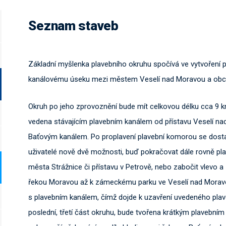
Seznam staveb
Základní myšlenka plavebního okruhu spočívá ve vytvoření pa
kanálovému úseku mezi městem Veselí nad Moravou a obcí
Okruh po jeho zprovoznění bude mít celkovou délku cca 9 km
vedena stávajícím plavebním kanálem od přístavu Veselí nad
Baťovým kanálem. Po proplavení plavební komorou se dost
uživatelé nově dvě možnosti, buď pokračovat dále rovně p
města Strážnice či přístavu v Petrově, nebo zabočit vlevo 
řekou Moravou až k zámeckému parku ve Veselí nad Moravo
s plavebním kanálem, čímž dojde k uzavření uvedeného plave
poslední, třetí část okruhu, bude tvořena krátkým plavební