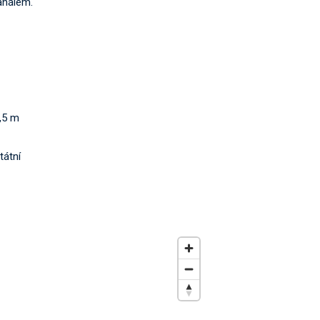
análem.
,5 m
tátní