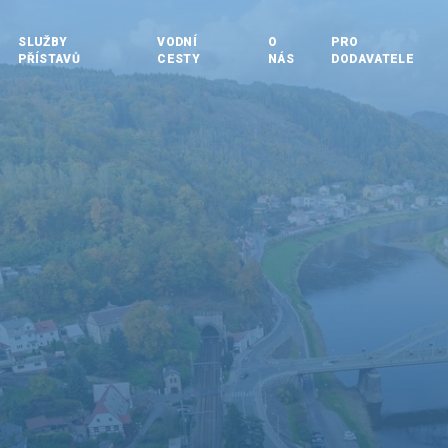
SLUŽBY
VODNÍ
O
PRO
PŘÍSTAVŮ
CESTY
NÁS
DODAVATELE