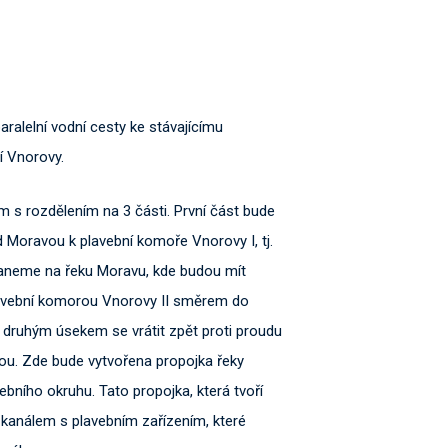
ralelní vodní cesty ke stávajícímu
 Vnorovy.
 s rozdělením na 3 části. První část bude
 Moravou k plavební komoře Vnorovy I, tj.
aneme na řeku Moravu, kde budou mít
lavební komorou Vnorovy II směrem do
a druhým úsekem se vrátit zpět proti proudu
u. Zde bude vytvořena propojka řeky
bního okruhu. Tato propojka, která tvoří
m kanálem s plavebním zařízením, které