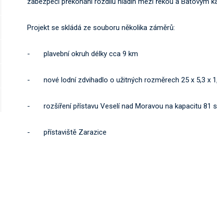
zabezpečí překonání rozdílu hladin mezi řekou a Baťovým k
Projekt se skládá ze souboru několika záměrů:
- plavební okruh délky cca 9 km
- nové lodní zdvihadlo o užitných rozměrech 25 x 5,3 x 1
- rozšíření přístavu Veselí nad Moravou na kapacitu 81 s
- přístaviště Zarazice