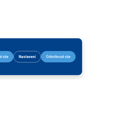
t vše
Nastavení
Odmítnout vše