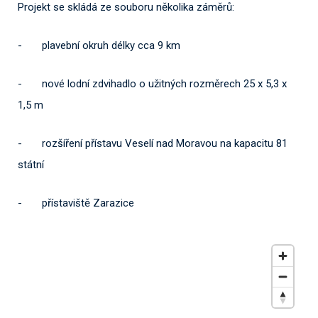
Projekt se skládá ze souboru několika záměrů:
- plavební okruh délky cca 9 km
- nové lodní zdvihadlo o užitných rozměrech 25 x 5,3 x
1,5 m
- rozšíření přístavu Veselí nad Moravou na kapacitu 81
státní
- přístaviště Zarazice