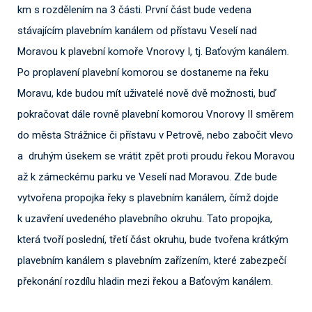
km s rozdělením na 3 části. První část bude vedena
stávajícím plavebním kanálem od přístavu Veselí nad
Moravou k plavební komoře Vnorovy I, tj. Baťovým kanálem.
Po proplavení plavební komorou se dostaneme na řeku
Moravu, kde budou mít uživatelé nově dvě možnosti, buď
pokračovat dále rovně plavební komorou Vnorovy II směrem
do města Strážnice či přístavu v Petrově, nebo zabočit vlevo
a druhým úsekem se vrátit zpět proti proudu řekou Moravou
až k zámeckému parku ve Veselí nad Moravou. Zde bude
vytvořena propojka řeky s plavebním kanálem, čímž dojde
k uzavření uvedeného plavebního okruhu. Tato propojka,
která tvoří poslední, třetí část okruhu, bude tvořena krátkým
plavebním kanálem s plavebním zařízením, které zabezpečí
překonání rozdílu hladin mezi řekou a Baťovým kanálem.