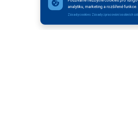
Používáme nezbytné cookies pro fungov
analytiku, marketing a rozšířené funkce.
·
Zásady cookies
Zásady zpracování osobních úd