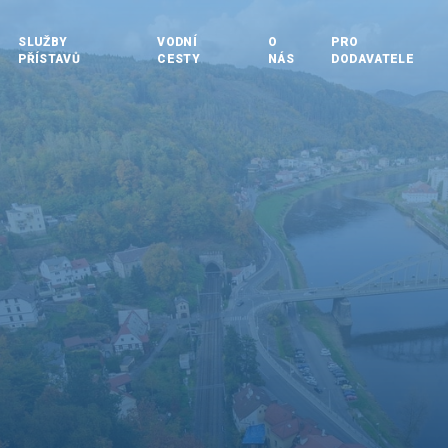
SLUŽBY
VODNÍ
O
PRO
PŘÍSTAVŮ
CESTY
NÁS
DODAVATELE