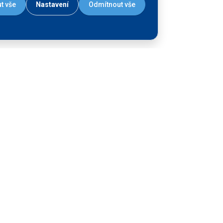
t vše
Nastavení
Odmítnout vše
Liniová stavba - více
objektů
Plavební komora
Přístaviště pro osobní
chen)
lodní dopravu
Vodní cesta