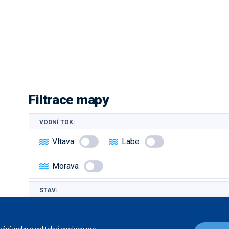
Filtrace mapy
VODNÍ TOK:
Vltava
Labe
Morava
STAV:
Dokončená stavba
V přípravě