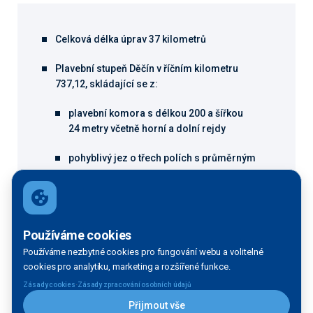
Celková délka úprav 37 kilometrů
Plavební stupeň Děčín v říčním kilometru
737,12, skládající se z:
plavební komora s délkou 200 a šířkou
24 metry včetně horní a dolní rejdy
pohyblivý jez o třech polích s průměrným
rozdílem hladin 4,0 m kolísajícím podle
průtoku v Labi
rybí přechody:
Používáme cookies
na pravém břehu migrační koridor šířky
Používáme nezbytné cookies pro fungování webu a volitelné
30 m a délky 450 m + štěrbinový
cookies pro analytiku, marketing a rozšířené funkce.
·
Zásady cookies
Zásady zpracování osobních údajů
na levém břehu štěrbinový s šířkou 2,0 m
Přijmout vše