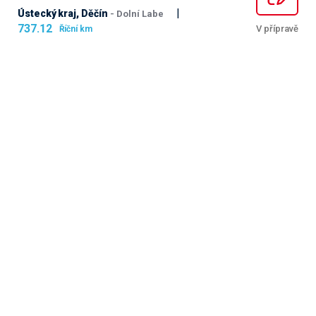
|
Ústecký kraj, Děčín
- Dolní Labe
737.12
V přípravě
Říční km