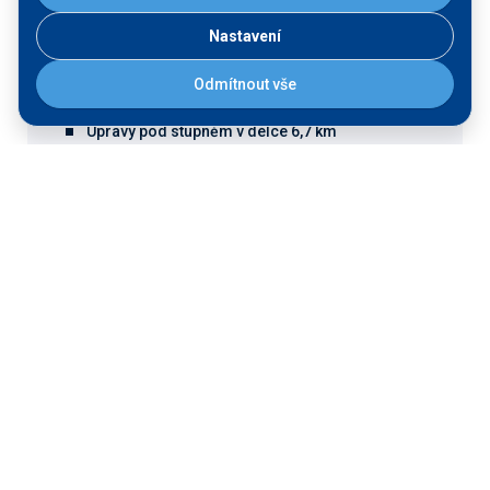
malá vodní elektrárna se dvěma turbínami
Nastavení
vstřícnými k migraci ryb o výkonu 7,9 MW s
plánovanou roční výrobou v průměrně
Odmítnout vše
vodném roce téměř 47 GWh
Úpravy pod stupněm v délce 6,7 km
balvanité výkony na úseku o délce 3,4 km
doplňková revitalizační opatření na březích
nová tůň v Podskalí - již vytvořena v rámci
záměru
Úpravy ve zdrži jezu v délce 8,4 km
revitalizační opatření v Prostředním Žlebu,
při ústí Ploučnice a Jílovského potoka, v
Rozbělesích a nad Křešicemi
vybudování nové veřejné přístavní