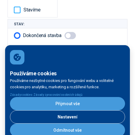
Stavíme
STAV:
Dokončená stavba
V přípravě
V realizaci
Další filtrace
Používáme cookies
Používáme nezbytné cookies pro fungování webu a volitelné
DRUH STAVBY:
cookies pro analytiku, marketing a rozšířené funkce.
·
Zásady cookies
Zásady zpracování osobních údajů
Liniová
Přijmout vše
Čekací
Informační
stavba -
Výsledek vyhledávání:
stání
služba
více
objektů
Nastavení
Celkem zobrazeno 19 staveb
Odmítnout vše