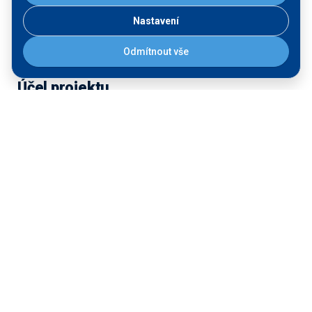
Nastavení
Odmítnout vše
Účel projektu
Krátkodobé a střednědobé stání 14 malých
plavidel max. délky 20 m, s připojením na
elektrickou energii a pitnou vodu ze 4 odběrných
sloupků
Krátkodobé stání osobních lodí (zastávka)
Přístaviště bude veřejného charakteru