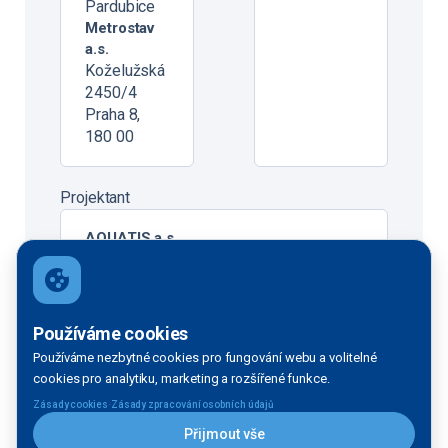
Pardubice
Metrostav
a.s.
Koželužská
2450/4
Praha 8,
180 00
Projektant
AQUATIS a.s.
Používáme cookies
Financování
Používáme nezbytné cookies pro fungování webu a volitelné
cookies pro analytiku, marketing a rozšířené funkce.
·
Zásady cookies
Zásady zpracování osobních údajů
Státní fond dopravní
36,6 mil. Kč bez
infrastruktury
DPH
Přijmout vše