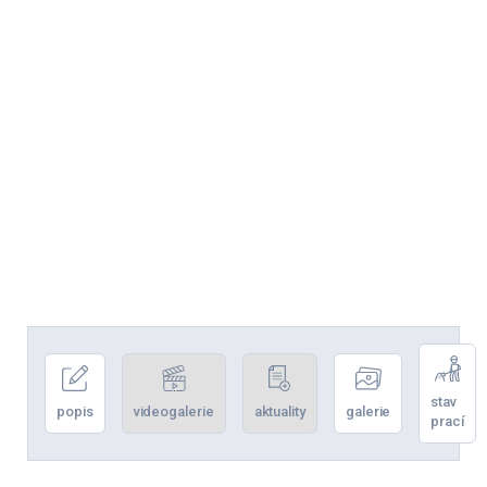
stav
popis
videogalerie
aktuality
galerie
prací