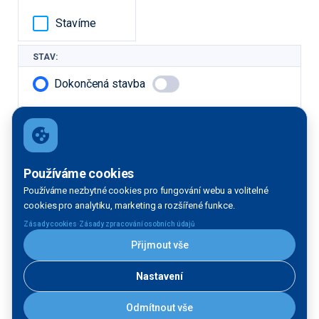
Stavíme
STAV:
Dokončená stavba
V přípravě
V realizaci
Další filtrace
Používáme cookies
Používáme nezbytné cookies pro fungování webu a volitelné
DRUH STAVBY:
cookies pro analytiku, marketing a rozšířené funkce.
·
Zásady cookies
Zásady zpracování osobních údajů
Liniová
Přijmout vše
Čekací
Informační
stavba -
Výsledek vyhledávání:
stání
služba
více
objektů
Nastavení
Celkem zobrazeno 19 staveb
Odmítnout vše