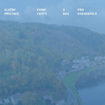
SLUŽBY
VODNÍ
O
PRO
PŘÍSTAVŮ
CESTY
NÁS
DODAVATELE