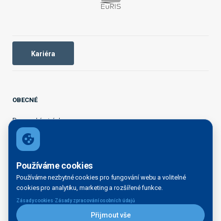
Kariéra
OBECNÉ
Domovská stránka
Organizační struktura
Kontakty
Legal disclaimer
Používáme cookies
Právní doložky
Používáme nezbytné cookies pro fungování webu a volitelné
INFORMAČNÍ SERVIS
cookies pro analytiku, marketing a rozšířené funkce.
·
Zásady cookies
Zásady zpracování osobních údajů
Aktuality
Přijmout vše
Kontakt pro média