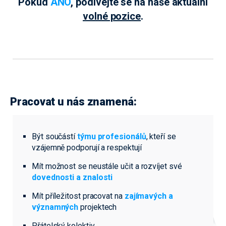
Pokud
ANO
, podívejte se na naše aktuální
volné pozice
.
Pracovat u nás znamená:
Být součástí
týmu profesionálů
, kteří se
vzájemně podporují a respektují
Mít možnost se neustále učit a rozvíjet své
dovednosti a znalosti
Mít příležitost pracovat na
zajímavých a
významných
projektech
Přátelský kolektiv