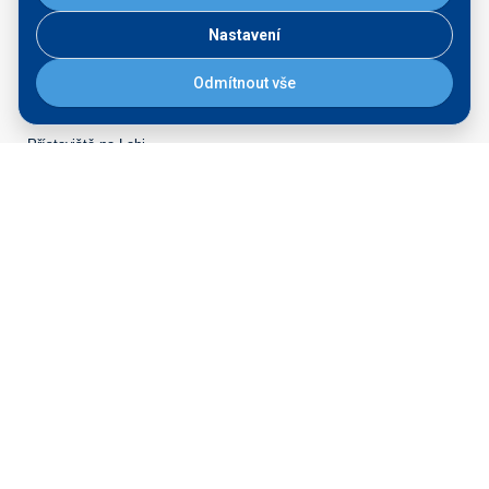
Tiskové zprávy
Nastavení
Veřejné zakázky
Majetek k prodeji
Odmítnout vše
STRATEGICKÉ ZÁMĚRY
Přístaviště na Labi
Rozvoj přístavů
PŘÍSTAVNÍ SLUŽBY
Seznam vodních cest
Přístavní karta
Servisní plavidlo Praha
Ředitelství vodních cest ČR
nábřeží L. Svobody 1222/12
110 15 Praha 1
Tel.:
+420 601 005 111
E-mail:
rvccr@rvc.gov.cz
ID Datové schránky: ndn5skh
IČ: 67981801