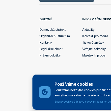
OBECNÉ
INFORMAČNÍ SERV
Domovská stránka
Aktuality
Organizační struktura
Kontakt pro média
Kontakty
Tiskové zprávy
Legal disclaimer
Veřejné zakázky
Právní doložky
Majetek k prodeji
Používáme cookies
Používáme nezbytné cookies pro fungov
Ředitelství vodních cest České republiky bylo zřízen
analytiku, marketing a rozšířené funkce.
organizačnísložkou státu zřízenou Ministerstvem dopr
·
Zásady cookies
Zásady zpracování osobních úd
Created by Movisio 2026