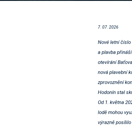
7. 07. 2026
Nové letní čísl
a plavba přináš
otevírání Baťova
nová plavební k
zprovoznění ko
Hodonín stal s
Od 1. května 202
lodě mohou využí
výrazně posílilo 