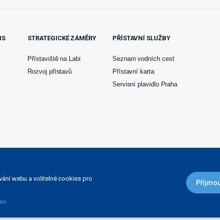
IS
STRATEGICKÉ ZÁMĚRY
PŘÍSTAVNÍ SLUŽBY
Přístaviště na Labi
Seznam vodních cest
Rozvoj přístavů
Přístavní karta
Servisní plavidlo Praha
ání webu a volitelné cookies pro
Přijmou
o Ministerstvem dopravy a spojů ČR 1.dubna 1998 a je
avy, dle ust. § 51 odst 1., zák. č. 219/2000 Sb
©ŘVC ČR 2008-2026
ajů