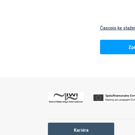
Časopis ke staže
Zp
Kariéra