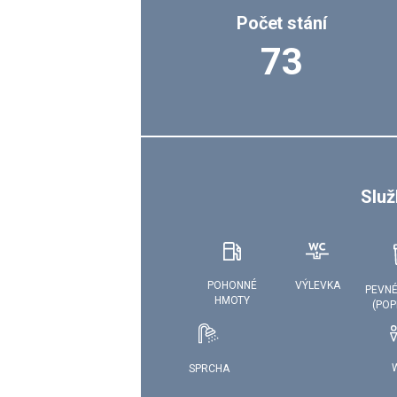
Počet stání
73
Služ
VÝLEVKA
POHONNÉ
PEVNÉ
HMOTY
(POP
SPRCHA