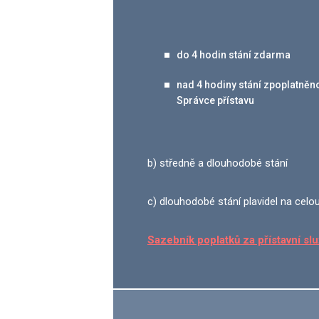
do 4 hodin stání zdarma
nad 4 hodiny stání zpoplatněno
Správce přístavu
b) středně a dlouhodobé stání
c) dlouhodobé stání plavidel na cel
Sazebník poplatků za přístavní sl