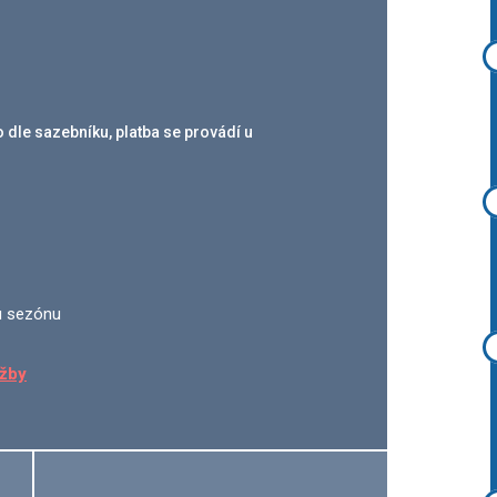
 dle sazebníku, platba se provádí u
ou sezónu
užby