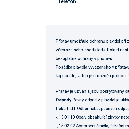
Telefon
Přístav umožňuje ochranu plavidel při 
zámraze nebo chodu ledu. Pokud není 
bezúplatné ochrany v přístavu.
Posádka plavidla vyvázaného v přístav
kapitanátu, vstup je umožněn pomocí Př
Přístav je užíván a jsou poskytovány s
Odpady:
Pevný odpad z plavidel je uk
třeba třídit. Odběr nebezpečných odpad
◦„15 01 10 Obaly obsahující zbytky ne
◦„15 02 02 Absorpční činidla, filtrační m