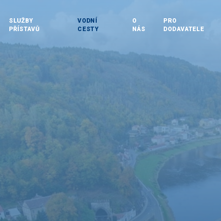
SLUŽBY
VODNÍ
O
PRO
PŘÍSTAVŮ
CESTY
NÁS
DODAVATELE