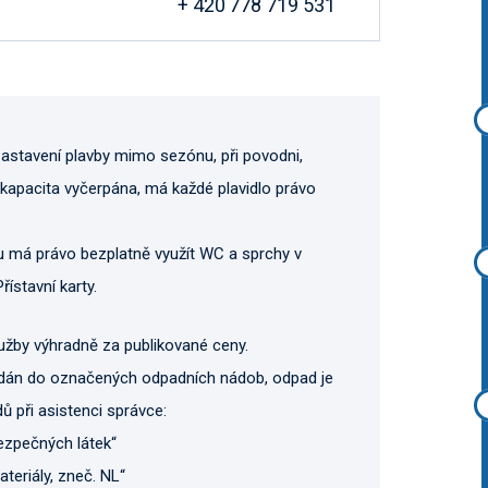
+ 420 778 719 531
zastavení plavby mimo sezónu, při povodni,
kapacita vyčerpána, má každé plavidlo právo
u má právo bezplatně využít WC a sprchy v
ístavní karty.
lužby výhradně za publikované ceny.
ládán do označených odpadních nádob, odpad je
ů při asistenci správce:
bezpečných látek“
ateriály, zneč. NL“