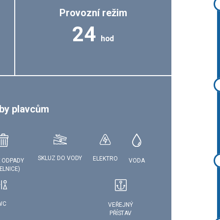
Provozní režim
24
hod
by plavcům
SKLUZ DO VODY
ELEKTRO
VODA
 ODPADY
ELNICE)
WC
VEŘEJNÝ
PŘÍSTAV