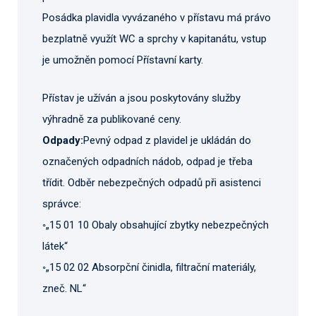
Posádka plavidla vyvázaného v přístavu má právo
bezplatně využít WC a sprchy v kapitanátu, vstup
je umožněn pomocí Přístavní karty.
Přístav je užíván a jsou poskytovány služby
výhradně za publikované ceny.
Odpady:
Pevný odpad z plavidel je ukládán do
označených odpadních nádob, odpad je třeba
třídit. Odběr nebezpečných odpadů při asistenci
správce:
◦„15 01 10 Obaly obsahující zbytky nebezpečných
látek“
◦„15 02 02 Absorpční činidla, filtrační materiály,
zneč. NL“