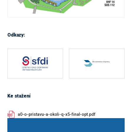
Odkazy:
Ke stažení
a0-o-pristavu-a-okoli-q-x5-final-opt.pdf