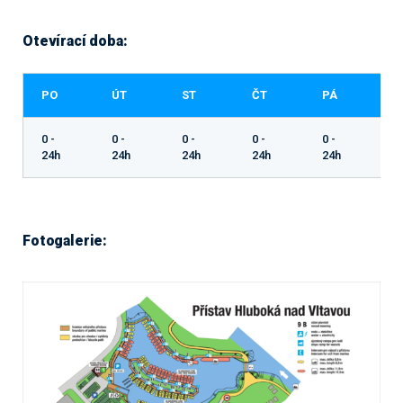
Otevírací doba:
PO
ÚT
ST
ČT
PÁ
S
0 -
0 -
0 -
0 -
0 -
0 
24h
24h
24h
24h
24h
Fotogalerie: