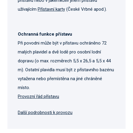
přístavu nebo v jakémkoliv jiném přístavu
užívajícím
Přístavní karty
(České Vrbné apod.).
Ochranná funkce přístavu
Při povodni může být v přístavu ochráněno 72
malých plavidel a dvě lodě pro osobní lodní
dopravu (o max. rozměrech 5,5 x 26,5 a 5,5 x 44
m). Ostatní plavidla musí být z přístavního bazénu
vytažena nebo přemístěna na jiné chráněné
místo.
Provozní řád přístavu
Další podrobnosti k provozu