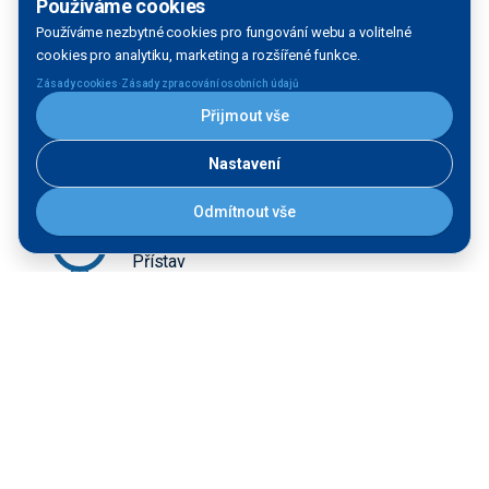
Používáme cookies
Používáme nezbytné cookies pro fungování webu a volitelné
cookies pro analytiku, marketing a rozšířené funkce.
Hluboká nad Vltavou - Plavební
komora
·
Zásady cookies
Zásady zpracování osobních údajů
Plavební komora
Přijmout vše
Nastavení
Odmítnout vše
Hluboká nad Vltavou - přístav
Přístav
Hluboká nad Vltavou OLD
Přístaviště pro osobní lodní dopravu