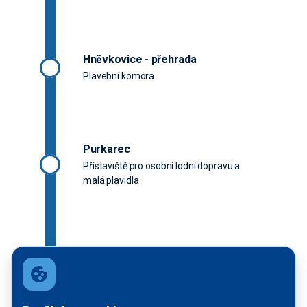
Hněvkovice - přehrada
Plavební komora
Purkarec
Přístaviště pro osobní lodní dopravu a
malá plavidla
Hluboká nad Vltavou - HAMRY OLD
Přístaviště pro osobní lodní dopravu