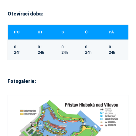
Otevírací doba:
PO
ÚT
ST
ČT
PÁ
S
0 -
0 -
0 -
0 -
0 -
0 
24h
24h
24h
24h
24h
Fotogalerie: