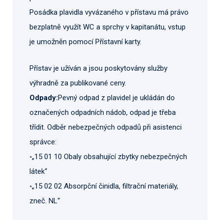
Posádka plavidla vyvázaného v přístavu má právo
bezplatně využít WC a sprchy v kapitanátu, vstup
je umožněn pomocí Přístavní karty.
Přístav je užíván a jsou poskytovány služby
výhradně za publikované ceny.
Odpady:
Pevný odpad z plavidel je ukládán do
označených odpadních nádob, odpad je třeba
třídit. Odběr nebezpečných odpadů při asistenci
správce:
◦„15 01 10 Obaly obsahující zbytky nebezpečných
látek“
◦„15 02 02 Absorpční činidla, filtrační materiály,
zneč. NL“