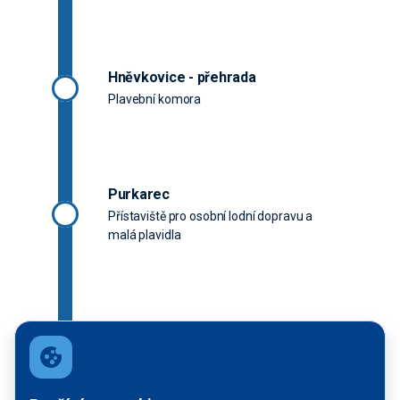
Hněvkovice - přehrada
Plavební komora
Purkarec
Přístaviště pro osobní lodní dopravu a
malá plavidla
Hluboká nad Vltavou - HAMRY OLD
Přístaviště pro osobní lodní dopravu