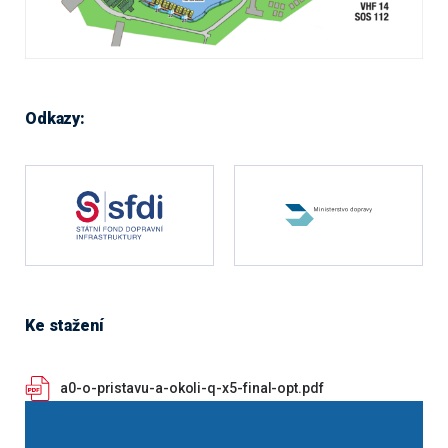
Odkazy:
Ke stažení
a0-o-pristavu-a-okoli-q-x5-final-opt.pdf