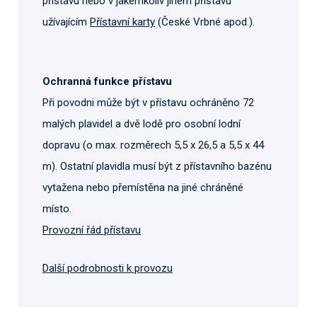
přístavu nebo v jakémkoliv jiném přístavu
užívajícím
Přístavní karty
(České Vrbné apod.).
Ochranná funkce přístavu
Při povodni může být v přístavu ochráněno 72
malých plavidel a dvě lodě pro osobní lodní
dopravu (o max. rozměrech 5,5 x 26,5 a 5,5 x 44
m). Ostatní plavidla musí být z přístavního bazénu
vytažena nebo přemístěna na jiné chráněné
místo.
Provozní řád přístavu
Další podrobnosti k provozu