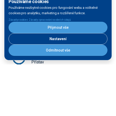
Používáme cookies
Používáme nezbytné cookies pro fungování webu a volitelné
cookies pro analytiku, marketing a rozšířené funkce.
Hluboká nad Vltavou - Plavební
komora
·
Zásady cookies
Zásady zpracování osobních údajů
Plavební komora
Přijmout vše
Nastavení
Odmítnout vše
Hluboká nad Vltavou - přístav
Přístav
Hluboká nad Vltavou OLD
Přístaviště pro osobní lodní dopravu