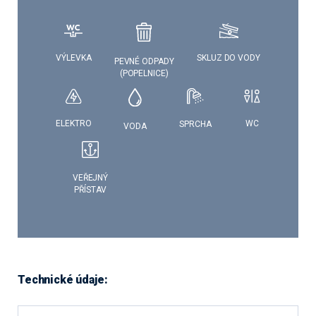
VÝLEVKA
SKLUZ DO VODY
PEVNÉ ODPADY
(POPELNICE)
WC
ELEKTRO
SPRCHA
VODA
VEŘEJNÝ
PŘÍSTAV
Technické údaje: