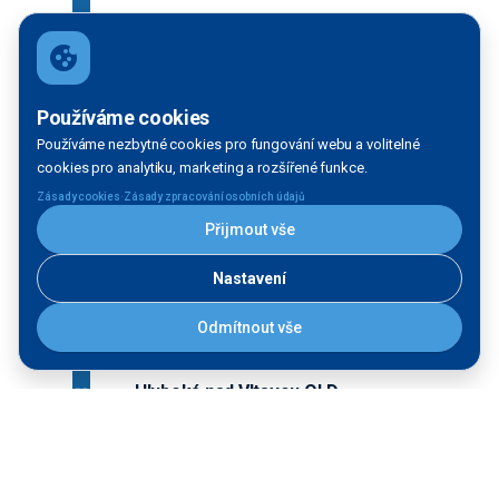
Hluboká nad Vltavou - Plavební
komora
Používáme cookies
Plavební komora
Používáme nezbytné cookies pro fungování webu a volitelné
cookies pro analytiku, marketing a rozšířené funkce.
·
Zásady cookies
Zásady zpracování osobních údajů
Přijmout vše
Hluboká nad Vltavou - přístav
Přístav
Nastavení
Odmítnout vše
Hluboká nad Vltavou OLD
Přístaviště pro osobní lodní dopravu