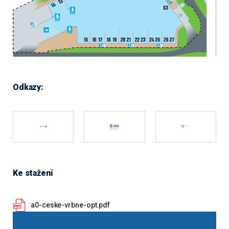
Odkazy:
Ke stažení
a0-ceske-vrbne-opt.pdf