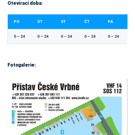
Otevírací doba:
PO
ÚT
ST
ČT
PÁ
S
0 – 24
0 – 24
0 – 24
0 – 24
0 – 24
0 
Fotogalerie: