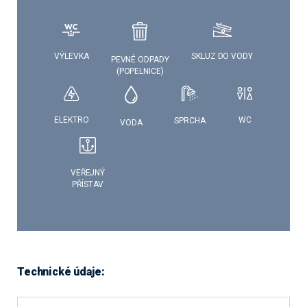
VÝLEVKA
SKLUZ DO VODY
PEVNÉ ODPADY
(POPELNICE)
WC
ELEKTRO
SPRCHA
VODA
VEŘEJNÝ
PŘÍSTAV
Technické údaje: