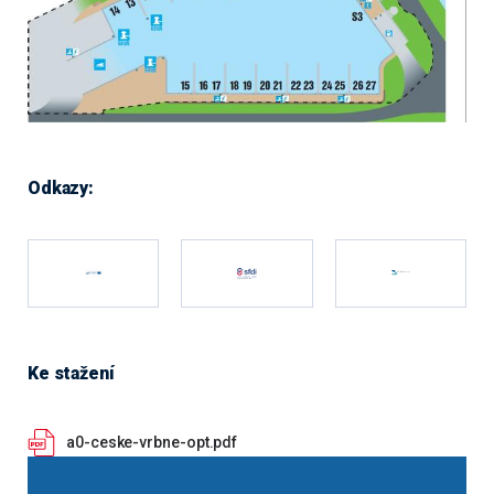
Odkazy:
Ke stažení
a0-ceske-vrbne-opt.pdf