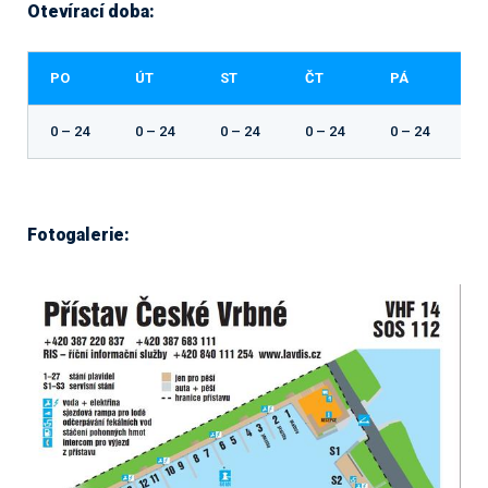
Otevírací doba:
PO
ÚT
ST
ČT
PÁ
S
0 – 24
0 – 24
0 – 24
0 – 24
0 – 24
0 
Fotogalerie: