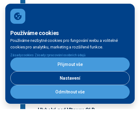
Hluboká nad Vltavou - Plavební
komora
Používáme cookies
Plavební komora
Používáme nezbytné cookies pro fungování webu a volitelné
cookies pro analytiku, marketing a rozšířené funkce.
·
Zásady cookies
Zásady zpracování osobních údajů
Přijmout vše
Hluboká nad Vltavou - přístav
Přístav
Nastavení
Odmítnout vše
Hluboká nad Vltavou OLD
Přístaviště pro osobní lodní dopravu