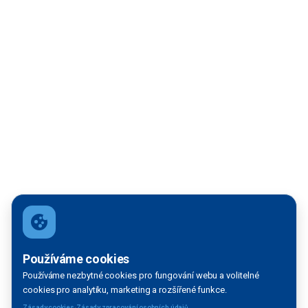
Filtrace mapy
Používáme cookies
Používáme nezbytné cookies pro fungování webu a volitelné
VODNÍ TOK:
cookies pro analytiku, marketing a rozšířené funkce.
Vltava
·
Zásady cookies
Zásady zpracování osobních údajů