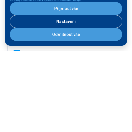
Přijmout vše
Labe
Nastavení
Morava
Odmítnout vše
FÁZE:
Provozujeme
Stavíme
STAV:
Dokončená stavba
V přípravě
V realizaci
Další filtrace