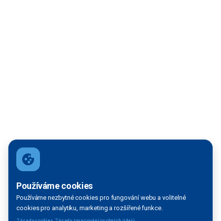
Filtrace mapy
Používáme cookies
Používáme nezbytné cookies pro fungování webu a volitelné
VODNÍ TOK:
cookies pro analytiku, marketing a rozšířené funkce.
Vltava
·
Zásady cookies
Zásady zpracování osobních údajů