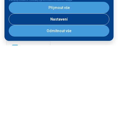
Přijmout vše
Labe
Nastavení
Morava
Odmítnout vše
FÁZE:
Provozujeme
Stavíme
STAV:
Dokončená stavba
V přípravě
V realizaci
Další filtrace