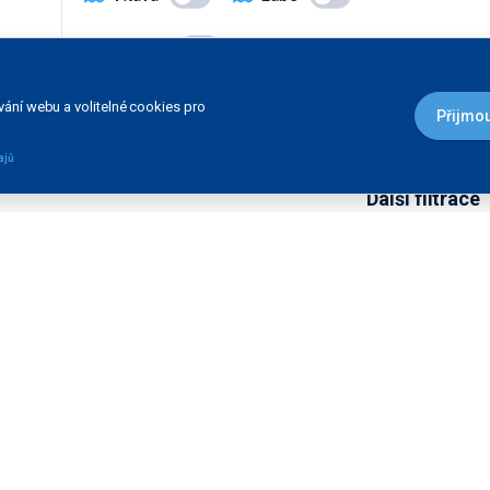
Morava
STAV:
ání webu a volitelné cookies pro
Přijmou
Dokončená stavba
V přípravě
ajů
Další filtrace
DRUH STAVBY:
Čekací stání
Informační služba
Výsledek vyhledávání:
Celkem zobrazeno 0 staveb
Most
Ochranný přístav
Přístaviště pro malá