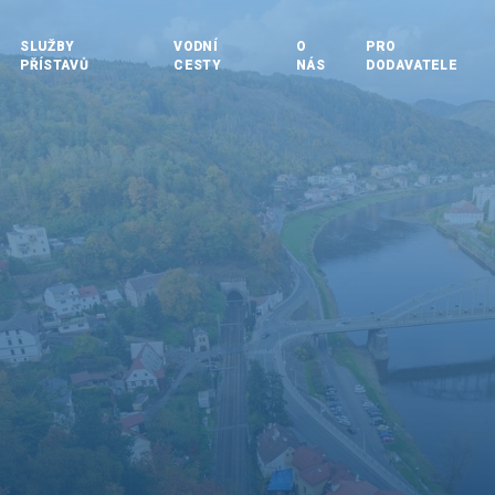
SLUŽBY
VODNÍ
O
PRO
PŘÍSTAVŮ
CESTY
NÁS
DODAVATELE