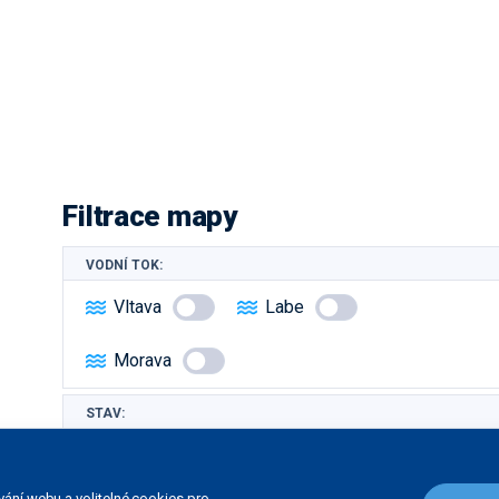
Filtrace mapy
VODNÍ TOK:
Vltava
Labe
Morava
STAV:
Dokončená stavba
V přípravě
ání webu a volitelné cookies pro