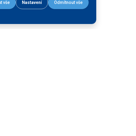
t vše
Nastavení
Odmítnout vše
Liniová stavba - více
objektů
Plavební komora
Přístaviště pro osobní
lodní dopravu
Vodní cesta