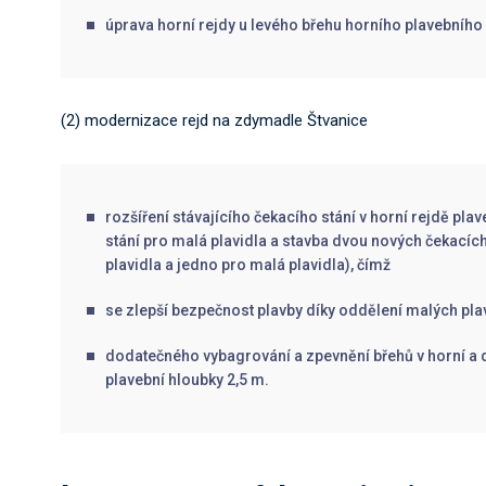
úprava horní rejdy u levého břehu horního plavebního 
(2) modernizace rejd na zdymadle Štvanice
rozšíření stávajícího čekacího stání v horní rejdě pl
stání pro malá plavidla a stavba dvou nových čekacích 
plavidla a jedno pro malá plavidla), čímž
se zlepší bezpečnost plavby díky oddělení malých pla
dodatečného vybagrování a zpevnění břehů v horní a d
plavební hloubky 2,5 m.