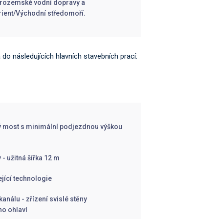
trozemské vodní dopravy a
rient/Východní středomoří.
 do následujících hlavních stavebních prací:
ný most s minimální podjezdnou výškou
- užitná šířka 12 m
ející technologie
análu - zřízení svislé stěny
ho ohlaví