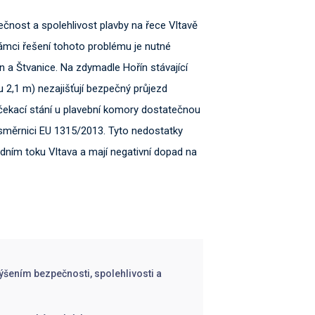
ost a spolehlivost plavby na řece Vltavě
 rámci řešení tohoto problému je nutné
n a Štvanice. Na zdymadle Hořín stávající
 2,1 m) nezajišťují bezpečný průjezd
 čekací stání u plavební komory dostatečnou
 směrnici EU 1315/2013. Tyto nedostatky
odním toku Vltava a mají negativní dopad na
výšením bezpečnosti, spolehlivosti a