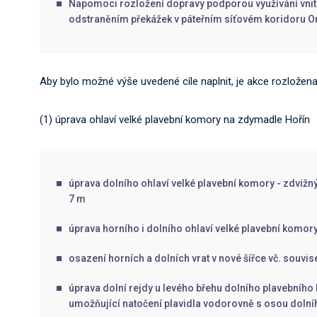
Napomoci rozložení dopravy podporou využívání vni
odstraněním překážek v páteřním síťovém koridoru O
Aby bylo možné výše uvedené cíle naplnit, je akce rozložena
(1) úprava ohlaví velké plavební komory na zdymadle Hořín
úprava dolního ohlaví velké plavební komory - zdviž
7 m
úprava horního i dolního ohlaví velké plavební komory 
osazení horních a dolních vrat v nové šířce vč. souvis
úprava dolní rejdy u levého břehu dolního plavebního k
umožňující natočení plavidla vodorovně s osou dolní