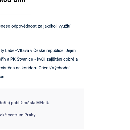
nenese odpovědnost za jakékoli využití
ty Labe–Vltava v České republice. Jejím
n a PK Štvanice - kvůli zajištění dobré a
místěna na koridoru Orient/Východní
ce.
Hořín) poblíž města Mělník
rické centrum Prahy