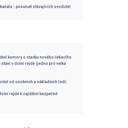
kanálu - posunutí stávajících svodidel
avební komory o stavbu nového čekacího
stání v dolní rejdě (jedno pro velká
videl od osobních a nákladních lodí;
olní rejdě k zajištění bezpečné