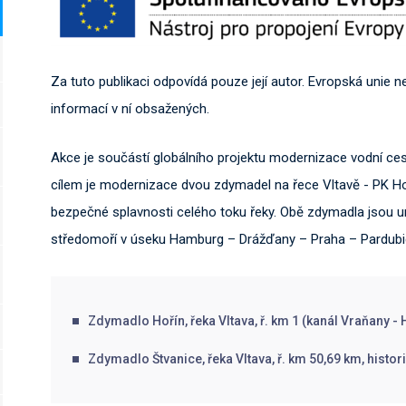
Za tuto publikaci odpovídá pouze její autor. Evropská unie 
informací v ní obsažených.
Akce je součástí globálního projektu modernizace vodní ces
cílem je modernizace dvou zdymadel na řece Vltavě - PK Hoří
bezpečné splavnosti celého toku řeky. Obě zdymadla jsou u
středomoří v úseku Hamburg – Drážďany – Praha – Pardubi
Zdymadlo Hořín, řeka Vltava, ř. km 1 (kanál Vraňany - 
Zdymadlo Štvanice, řeka Vltava, ř. km 50,69 km, histo