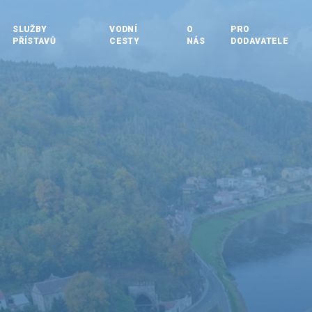
SLUŽBY
VODNÍ
O
PRO
PŘÍSTAVŮ
CESTY
NÁS
DODAVATELE