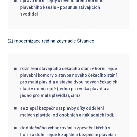
úprava horní rejdy u levého břehu horního
plavebního kanálu - posunutí stávajících
svodidel
(2) modernizace rejd na zdymadle Štvanice
rozšíření stávajícího čekacího stání v horní rejdě
plavební komory o stavbu nového čekacího stání
pro malá plavidla a stavba dvou nových čekacích
stání v dolní rejdě (jedno pro velká plavidla a
jedno pro malá plavidla), čímž
se zlepší bezpečnost plavby díky oddělení
malých plavidel od osobních a nákladních lodí;
dodatečného vybagrování a zpevnění břehů v
horní a dolní rejdě k zajištění bezpečné plavební