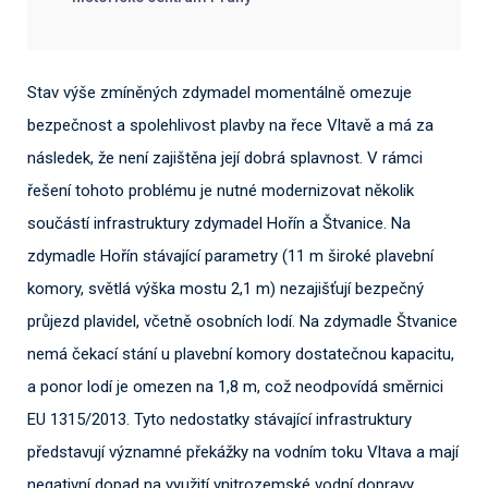
Stav výše zmíněných zdymadel momentálně omezuje
bezpečnost a spolehlivost plavby na řece Vltavě a má za
následek, že není zajištěna její dobrá splavnost. V rámci
řešení tohoto problému je nutné modernizovat několik
součástí infrastruktury zdymadel Hořín a Štvanice. Na
zdymadle Hořín stávající parametry (11 m široké plavební
komory, světlá výška mostu 2,1 m) nezajišťují bezpečný
průjezd plavidel, včetně osobních lodí. Na zdymadle Štvanice
nemá čekací stání u plavební komory dostatečnou kapacitu,
a ponor lodí je omezen na 1,8 m, což neodpovídá směrnici
EU 1315/2013. Tyto nedostatky stávající infrastruktury
představují významné překážky na vodním toku Vltava a mají
negativní dopad na využití vnitrozemské vodní dopravy.