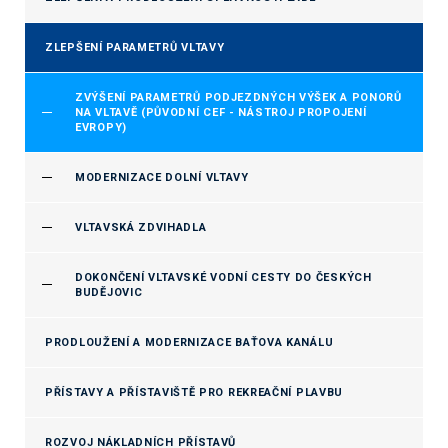
ZLEPŠENÍ PARAMETRŮ VLTAVY
ZVÝŠENÍ PARAMETRŮ PODJEZDNÝCH VÝŠEK A PONORŮ
NA VLTAVĚ (PŮVODNÍ CEF - NÁSTROJ PROPOJENÍ
EVROPY)
MODERNIZACE DOLNÍ VLTAVY
VLTAVSKÁ ZDVIHADLA
DOKONČENÍ VLTAVSKÉ VODNÍ CESTY DO ČESKÝCH
BUDĚJOVIC
PRODLOUŽENÍ A MODERNIZACE BAŤOVA KANÁLU
PŘÍSTAVY A PŘÍSTAVIŠTĚ PRO REKREAČNÍ PLAVBU
ROZVOJ NÁKLADNÍCH PŘÍSTAVŮ