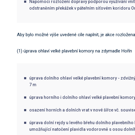
Napomoci rozložení dopravy podporou využívání vni
odstraněním překážek v páteřním síťovém koridoru O
Aby bylo možné výše uvedené cíle naplnit, je akce rozložena
(1) úprava ohlaví velké plavební komory na zdymadle Hořín
úprava dolního ohlaví velké plavební komory - zdviž
7 m
úprava horního i dolního ohlaví velké plavební komory 
osazení horních a dolních vrat v nové šířce vč. souvis
úprava dolní rejdy u levého břehu dolního plavebního k
umožňující natočení plavidla vodorovně s osou dolní