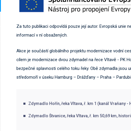
Za tuto publikaci odpovídá pouze její autor. Evropská unie 
informací v ní obsažených.
Akce je součástí globálního projektu modernizace vodní ces
cílem je modernizace dvou zdymadel na řece Vltavě - PK Hoří
bezpečné splavnosti celého toku řeky. Obě zdymadla jsou u
středomoří v úseku Hamburg – Drážďany – Praha – Pardubi
Zdymadlo Hořín, řeka Vltava, ř. km 1 (kanál Vraňany - 
Zdymadlo Štvanice, řeka Vltava, ř. km 50,69 km, histo