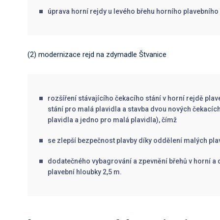
úprava horní rejdy u levého břehu horního plavebního 
(2) modernizace rejd na zdymadle Štvanice
rozšíření stávajícího čekacího stání v horní rejdě pl
stání pro malá plavidla a stavba dvou nových čekacích 
plavidla a jedno pro malá plavidla), čímž
se zlepší bezpečnost plavby díky oddělení malých pla
dodatečného vybagrování a zpevnění břehů v horní a d
plavební hloubky 2,5 m.