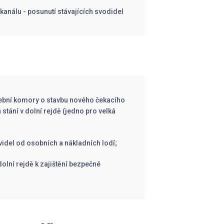
kanálu - posunutí stávajících svodidel
avební komory o stavbu nového čekacího
stání v dolní rejdě (jedno pro velká
videl od osobních a nákladních lodí;
olní rejdě k zajištění bezpečné