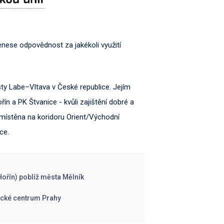
nenese odpovědnost za jakékoli využití
ty Labe–Vltava v České republice. Jejím
n a PK Štvanice - kvůli zajištění dobré a
místěna na koridoru Orient/Východní
ce.
Hořín) poblíž města Mělník
rické centrum Prahy