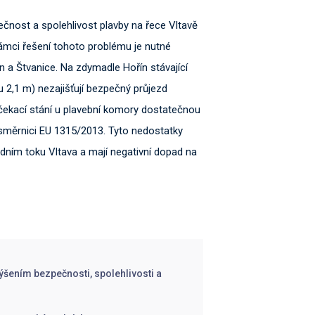
ost a spolehlivost plavby na řece Vltavě
 rámci řešení tohoto problému je nutné
n a Štvanice. Na zdymadle Hořín stávající
 2,1 m) nezajišťují bezpečný průjezd
 čekací stání u plavební komory dostatečnou
 směrnici EU 1315/2013. Tyto nedostatky
odním toku Vltava a mají negativní dopad na
výšením bezpečnosti, spolehlivosti a