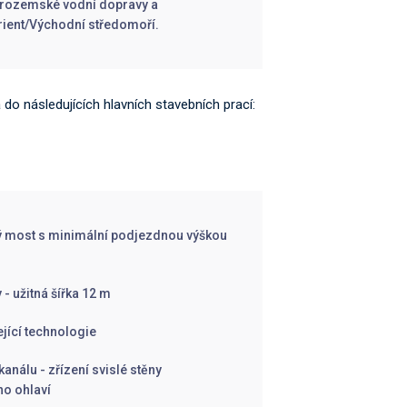
trozemské vodní dopravy a
rient/Východní středomoří.
 do následujících hlavních stavebních prací:
ný most s minimální podjezdnou výškou
- užitná šířka 12 m
ející technologie
análu - zřízení svislé stěny
ho ohlaví