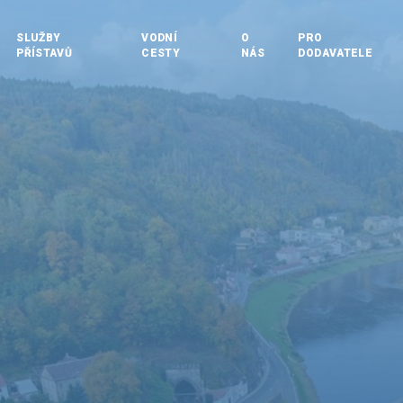
SLUŽBY
VODNÍ
O
PRO
PŘÍSTAVŮ
CESTY
NÁS
DODAVATELE