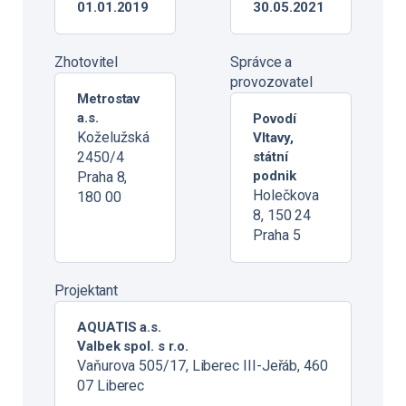
01.01.2019
30.05.2021
Zhotovitel
Správce a
provozovatel
Metrostav
a.s.
Povodí
Koželužská
Vltavy,
2450/4
státní
podnik
Praha 8,
Holečkova
180 00
8, 150 24
Praha 5
Projektant
AQUATIS a.s.
Valbek spol. s r.o.
Vaňurova 505/17, Liberec III-Jeřáb, 460
07 Liberec