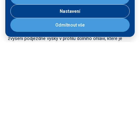
Nastavení
Účelem projektu je úprava ohlaví velké plavební komory Hořín
Odmítnout vše
na parametry vodní cesty třídy Va. Hlavní změnou bude
zvýšení podjezdné výšky v profilu dolního ohlaví, které je
zároveň mostem, na minimální výšku 7 m.
Průjezd plavidel dolním ohlavím plavebních komor Hořín je v
současnosti, vzhledem k velikosti osobních a kabinových
lodí a lodí nákladních při přepravě nadměrných nákladů, velmi
riskantní. Stávající řešení totiž omezuje podjezdnou výšku na
pouhých 2,10 m při nejvyšší plavební hladině a 4,12 m při
minimální plavební hladině. Plavební komory Hořín, resp.
jejich dolní ohlaví, tak v současné době nezabezpečují
podjezdné výšky v souladu s parametry vodní cesty, které
určuje zákon č. 114/1995 Sb., o vnitrozemské plavbě, v