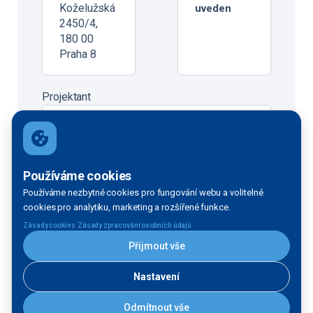
Koželužská
uveden
2450/4,
180 00
Praha 8
Projektant
PROVOD – inženýrská společnost, s.r.o.
V Podhájí 226/28, 400 01 Ústí nad
Labem
Používáme cookies
Používáme nezbytné cookies pro fungování webu a volitelné
cookies pro analytiku, marketing a rozšířené funkce.
·
Zásady cookies
Zásady zpracování osobních údajů
Financování
Přijmout vše
Státní fond dopravní
36,7 mil. Kč bez
Nastavení
infrastruktury
DPH
Odmítnout vše