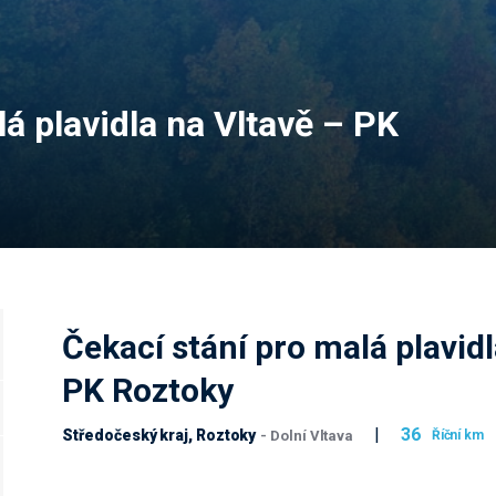
á plavidla na Vltavě – PK
Čekací stání pro malá plavidl
PK Roztoky
|
36
Středočeský kraj, Roztoky
Říční km
- Dolní Vltava