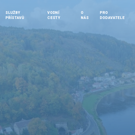
SLUŽBY
VODNÍ
O
PRO
PŘÍSTAVŮ
CESTY
NÁS
DODAVATELE