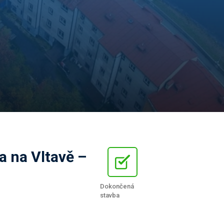
a na Vltavě –
Dokončená
stavba