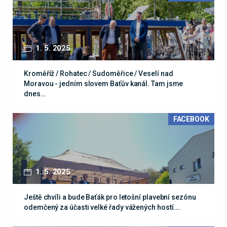
1. 5. 2025
Kroměříž / Rohatec / Sudoměřice / Veselí nad
Moravou - jedním slovem Baťův kanál. Tam jsme
dnes…
FACEBOOK
1. 5. 2025
Ještě chvíli a bude Baťák pro letošní plavební sezónu
odemčený za účasti velké řady vážených hostí.…