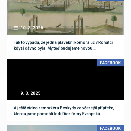
10. 3. 2025
Tak to vypadá, že jedna plavební komora už v Rohatci
kdysi dávno byla. My teď budujeme novou,…
FACEBOOK
9. 3. 2025
A ještě video remorkéru Beskydy ze včerejší přípřeže,
kterou jsme pomohli lodi Dick firmy Evropská…
FACEBOOK