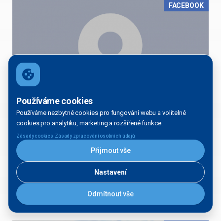
FACEBOOK
5. 2. 2025
Šťastnou plavbu ⚓❤️
Používáme cookies
FACEBOOK
Používáme nezbytné cookies pro fungování webu a volitelné
cookies pro analytiku, marketing a rozšířené funkce.
·
Zásady cookies
Zásady zpracování osobních údajů
Přijmout vše
4. 2. 2025
Nastavení
Montáž čtyř stavidel do dvou jezových polí jezu
Sudoměřice na Baťově kanálu proběhla během
Odmítnout vše
jednoho…