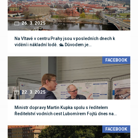
26. 3. 2025
Na Vltavě v centru Prahy jsou v posledních dnech k
vidění i nákladní lodě. 🛳️ Důvodem je…
FACEBOOK
22. 3. 2025
Ministr dopravy Martin Kupka spolu s ředitelem
Ředitelství vodních cest Lubomírem Fojtů dnes na…
FACEBOOK