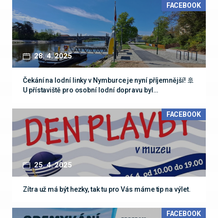
FACEBOOK
28. 4. 2025
Čekání na lodní linky v Nymburce je nyní příjemnější! 🚢
U přístaviště pro osobní lodní dopravu byl…
FACEBOOK
25. 4. 2025
Zítra už má být hezky, tak tu pro Vás máme tip na výlet.
FACEBOOK