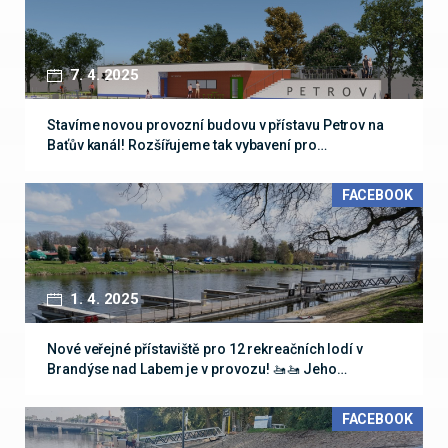
7. 4. 2025
Stavíme novou provozní budovu v přístavu Petrov na
Baťův kanál! Rozšířujeme tak vybavení pro…
FACEBOOK
1. 4. 2025
Nové veřejné přístaviště pro 12 rekreačních lodí v
Brandýse nad Labem je v provozu! 🚤🚤 Jeho…
FACEBOOK