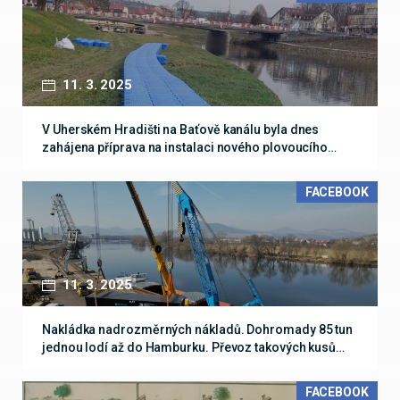
11. 3. 2025
V Uherském Hradišti na Baťově kanálu byla dnes
zahájena příprava na instalaci nového plovoucího…
FACEBOOK
11. 3. 2025
Nakládka nadrozměrných nákladů. Dohromady 85 tun
jednou lodí až do Hamburku. Převoz takových kusů…
FACEBOOK