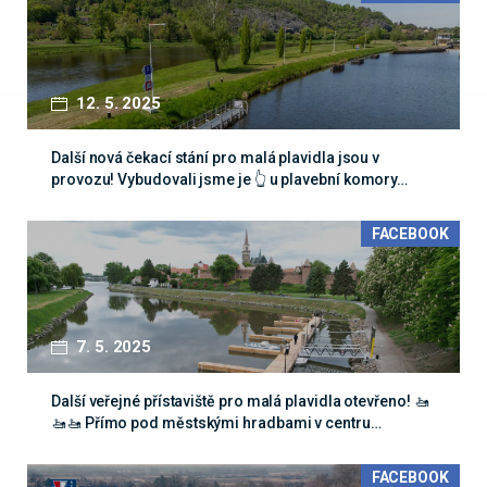
12. 5. 2025
Další nová čekací stání pro malá plavidla jsou v
provozu! Vybudovali jsme je 👆 u plavební komory…
FACEBOOK
7. 5. 2025
Další veřejné přístaviště pro malá plavidla otevřeno! 🚤
🚤🚤 Přímo pod městskými hradbami v centru…
FACEBOOK