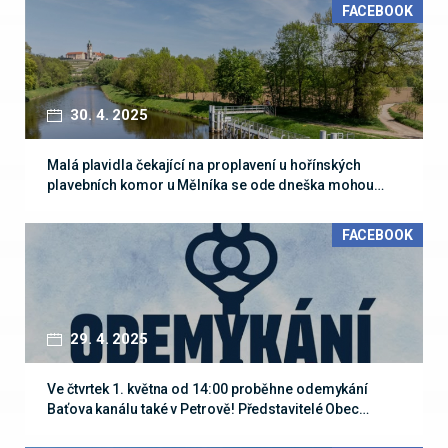
FACEBOOK
30. 4. 2025
Malá plavidla čekající na proplavení u hořínských
plavebních komor u Mělníka se ode dneška mohou…
FACEBOOK
29. 4. 2025
Ve čtvrtek 1. května od 14:00 proběhne odemykání
Baťova kanálu také v Petrově! Představitelé Obec…