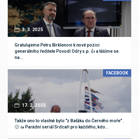
3. 3. 2025
Gratulujeme Petru Birklenovi k nové pozici
generálního ředitele Povodí Odry s.p. 👍 a těšíme se
na…
FACEBOOK
17. 2. 2025
Takže ono to vlastně bylo "z Baťáku do Černého moře" .
🙂 🚤 Parádní seriál Srdcaři pro každého, kdo…