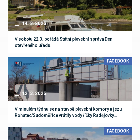
14. 3. 2025
V sobotu 22.3. pořádá Státní plavební správa Den
otevřeného úřadu.
FACEBOOK
12. 3. 2025
V minulém týdnu se na stavbě plavební komory a jezu
Rohatec/Sudoměřice vrátily vody říčky Radějovky…
FACEBOOK