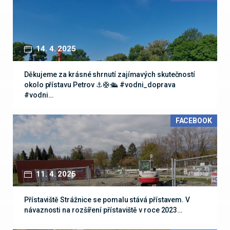
14. 4. 2025
Děkujeme za krásné shrnutí zajímavých skutečností
okolo přístavu Petrov ⚓🛟🛳️ #vodni_doprava
#vodni…
FACEBOOK
11. 4. 2025
Přístaviště Strážnice se pomalu stává přístavem. V
návaznosti na rozšíření přístaviště v roce 2023…