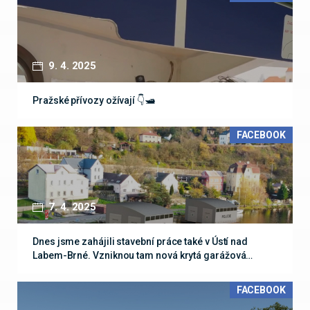
9. 4. 2025
Pražské přívozy ožívají 👇🛥
FACEBOOK
7. 4. 2025
Dnes jsme zahájili stavební práce také v Ústí nad
Labem-Brné. Vzniknou tam nová krytá garážová…
FACEBOOK