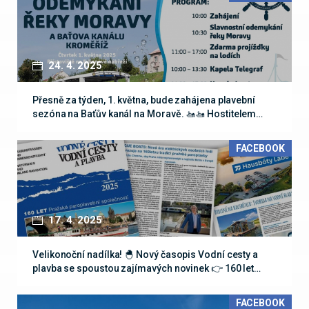
24. 4. 2025
Přesně za týden, 1. května, bude zahájena plavební
sezóna na Baťův kanál na Moravě. 🚤🚤 Hostitelem…
FACEBOOK
17. 4. 2025
Velikonoční nadílka! 🐣 Nový časopis Vodní cesty a
plavba se spoustou zajímavých novinek 👉 160 let…
FACEBOOK