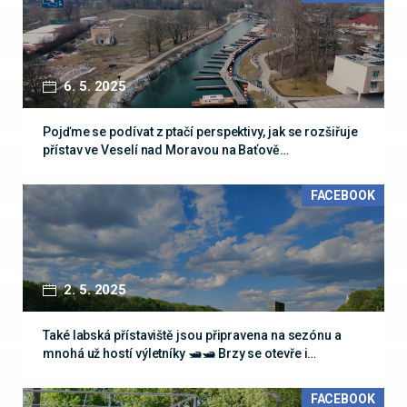
6. 5. 2025
Pojďme se podívat z ptačí perspektivy, jak se rozšiřuje
přístav ve Veselí nad Moravou na Baťově…
FACEBOOK
2. 5. 2025
Také labská přístaviště jsou připravena na sezónu a
mnohá už hostí výletníky 🛥🛥 Brzy se otevře i…
FACEBOOK