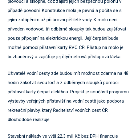
plovoucí a sklopné, což zajistí jejich bezpečnou polohu v
případě povodní. Konstrukce mola je pevná a počítá se s
jejím zatápěním už při úrovni pětileté vody. K molu není
přiveden vodovod, tři odběrné sloupky tak budou zajišťovat
pouze připojení na elektrickou energii. Její čerpání bude
možné pomocí přístavní karty ŘVC ČR. Přístup na molo je
bezbariérový a zajišťuje jej čtyřmetrová přístupová lávka.
Uživatelé vodní cesty zde budou mít možnost zdarma na 48
hodin zakotvit svou loď a z odběrných sloupků pomocí
přístavní karty čerpat elektřinu. Projekt je součástí programu
výstavby veřejných přístavišť na vodní cestě jako podpora
rekreační plavby, který Ředitelství vodních cest ČR
dlouhodobě realizuje.
Stavební náklady ve výši 22,3 mil. Kč bez DPH financuje