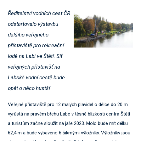
Ředitelství vodních cest ČR
odstartovalo výstavbu
dalšího veřejného
přístaviště pro rekreační
lodě na Labi ve Štětí. Síť
veřejných přístavišť na
Labské vodní cestě bude
opět o něco hustší
Veřejné přístaviště pro 12 malých plavidel o délce do 20 m
vyrůstá na pravém břehu Labe v těsné blízkosti centra Štětí
a turistům začne sloužit na jaře 2023. Molo bude mít délku
62,4 m a bude vybaveno 6 šikmými výložníky. Výložníky jsou