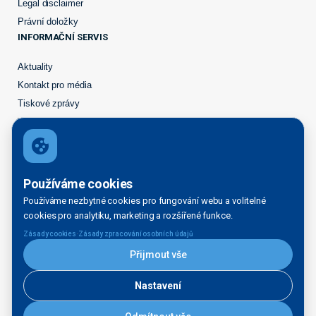
Legal disclaimer
Právní doložky
INFORMAČNÍ SERVIS
Aktuality
Kontakt pro média
Tiskové zprávy
Veřejné zakázky
Majetek k prodeji
STRATEGICKÉ ZÁMĚRY
Používáme cookies
Přístaviště na Labi
Používáme nezbytné cookies pro fungování webu a volitelné
Rozvoj přístavů
cookies pro analytiku, marketing a rozšířené funkce.
PŘÍSTAVNÍ SLUŽBY
·
Zásady cookies
Zásady zpracování osobních údajů
Seznam vodních cest
Přijmout vše
Přístavní karta
Servisní plavidlo Praha
Nastavení
Ředitelství vodních cest ČR