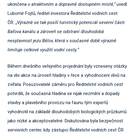
ukončena v atraktivním a dopravně dostupném místě,“
uvedl
Lubomír Fojtů, ředitel investora Ředitelství vodních cest
ČR. „
Výrazně se tak posílí turistický potenciál severní části
Baťova kanálu a zároveň se odstraní dlouhodobá
nesplavnost jezu Bělov, která v současné době výrazně
limituje celkové využití vodní cesty.“
Během dnešního veřejného projednání byly vzneseny otázky
na vliv akce na úroveň hladiny v řece a vyhodnocení vlivů na
zvířata. Posuzovatelé záměru pro Ředitelství vodních cest
potvrdili, že současná hladina se nijak nezmění a dopady
stavby a plavebního provozu na faunu tým expertů
vyhodnotil na základě dlouhodobých biologických průzkumů
jako nízké a akceptovatelné. Diskutována byla bezpečnost
servisních center, kdy zástupci Ředitelství vodních cest ČR