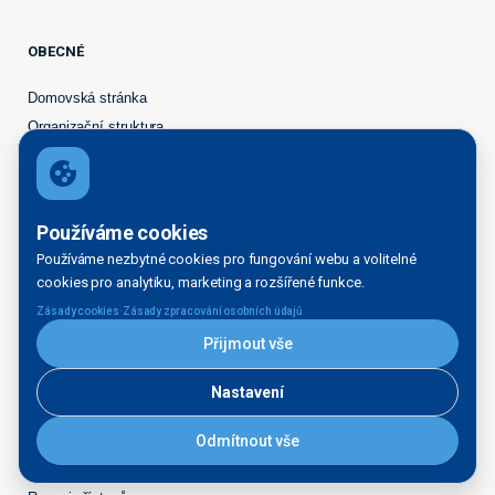
OBECNÉ
Domovská stránka
Organizační struktura
Kontakty
Legal disclaimer
Právní doložky
Používáme cookies
INFORMAČNÍ SERVIS
Používáme nezbytné cookies pro fungování webu a volitelné
cookies pro analytiku, marketing a rozšířené funkce.
Aktuality
·
Kontakt pro média
Zásady cookies
Zásady zpracování osobních údajů
Tiskové zprávy
Přijmout vše
Veřejné zakázky
Nastavení
Majetek k prodeji
STRATEGICKÉ ZÁMĚRY
Odmítnout vše
Přístaviště na Labi