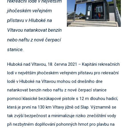
rekreační lodě v největším
jihočeském veřejném
přístavu v Hluboké na
Vltavou natankovat benzín
nebo naftu z nové čerpací
stanice.
Hluboká nad Vltavou, 18. června 2021 – Kapitáni rekreačních
lodí v největším jihočeském veřejném přístavu pro rekreační
lodě v Hluboké na Vltavou mohou od dnešního dne
natankovat benzín nebo naftu z nové čerpací stanice
pomocí klasické bezúkapové pistole s 12 m dlouhou hadicí,
která je první na 130 km Vltavy jižně od Slap. Významně se
tak zvýší bezpečnost a minimalizuje riziko znečištění vody
při nezbytném doplňování pohonných hmot pro plavbu na