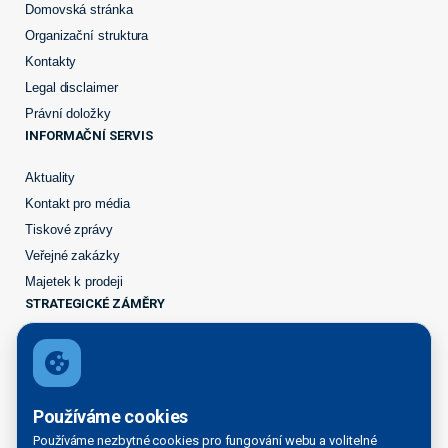
Domovská stránka
Organizační struktura
Kontakty
Legal disclaimer
Právní doložky
INFORMAČNÍ SERVIS
Aktuality
Kontakt pro média
Tiskové zprávy
Veřejné zakázky
Majetek k prodeji
STRATEGICKÉ ZÁMĚRY
Přístaviště na Labi
Rozvoj přístavů
PŘÍSTAVNÍ SLUŽBY
Používáme cookies
Seznam vodních cest
Používáme nezbytné cookies pro fungování webu a volitelné